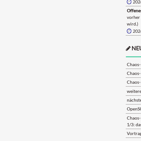
202
Offenes
vorher
wird.)
202
NE
Chaos-
Chaos-
Chaos-
weiter
nächst
OpenS
Chaos-
1/3: d
Vortra