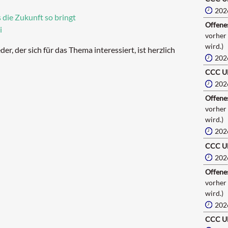
202
 die Zukunft so bringt
Offenes
i
vorher
wird.)
er, der sich für das Thema interessiert, ist herzlich
202
CCC U
202
Offenes
vorher
wird.)
202
CCC U
202
Offenes
vorher
wird.)
202
CCC U