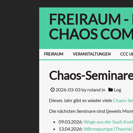
FREIRAUM -
CHAOS COM
FREIRAUM
VERANSTALTUNGEN
CCC U
Chaos-Seminar
2026-03-03
by roland in
Log
Dieses Jahr gibt es wieder viele
Chaos-Se
Die nächsten Seminare sind (jeweils Mont
09.03.2026:
Wege aus der SaaS-Koste
13.04.2026:
Wärmepumpe (Theorie)