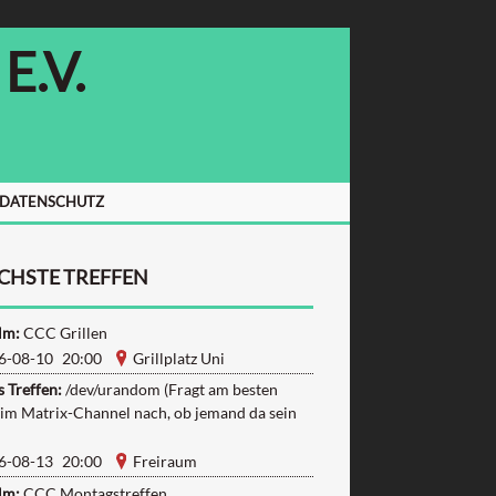
.V.
/DATENSCHUTZ
CHSTE TREFFEN
lm:
CCC Grillen
6-08-10 20:00
Grillplatz Uni
 Treffen:
/dev/urandom (Fragt am besten
 im Matrix-Channel nach, ob jemand da sein
6-08-13 20:00
Freiraum
lm:
CCC Montagstreffen