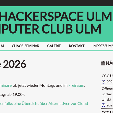
 HACKERSPACE ULM E
PUTER CLUB ULM
LM
CHAOS-SEMINAR
GALERIE
KONTAKT
IMPRESSUM
e 2026
NÄ
CCC U
202
minare
, ab jetzt wieder Montags und im
Freiraum
.
Offenes
ags ab 19:00):
vorher
wird.)
nfalle: eine Übersicht über Alternativen zur Cloud
202
CCC U