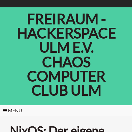
FREIRAUM -
HACKERSPACE
ULM E.V.
CHAOS
COMPUTER
CLUB ULM
MENU
NixOS: Der eigene