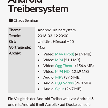
Treibersystem
Chaos Seminar
Thema
Android Treibersystem
Termin
2018-03-12 20:00
Ort
Uni Ulm, Hörsaal H20
Vortragende
Max
Archiv
Video:
M4V (iPod)
(41.9 MB)
Video:
MP4
(51.1 MB)
Video:
Ogg Theora
(156.6 MB)
Video:
MP4 HD
(121.9 MB)
Audio:
MP3
(37.6 MB)
Audio:
Ogg Vorbis
(26.0 MB)
Audio:
Opus
(26.7 MB)
Ein Vergleich der Android Treiberwelt vor Android 8
und mit Android 8 mit Ausblick auf Docker, um die