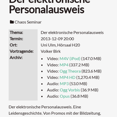
Personalausweis
Chaos Seminar
Thema
Der elektronische Personalausweis
Termin
2013-12-09 20:00
Ort
Uni Ulm, Hörsaal H20
Vortragende
Volker Birk
Archiv
Video:
M4V (iPod)
(147.0 MB)
Video:
MP4
(337.2 MB)
Video:
Ogg Theora
(823.6 MB)
Video:
MP4 HD
(1,270.4 MB)
Audio:
MP3
(53.0 MB)
Audio:
Ogg Vorbis
(36.9 MB)
Audio:
Opus
(36.8 MB)
Der elektronische Personalausweis. Eine
Leidensgeschichte. Von Promos mit der Bildzeitung,