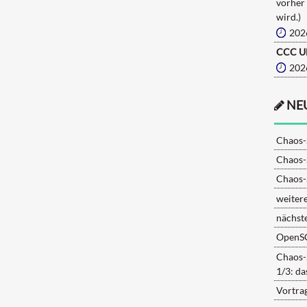
vorher
wird.)
202
CCC U
202
NE
Chaos-
Chaos-
Chaos-
weiter
nächst
OpenS
Chaos-
1/3: d
Vortra