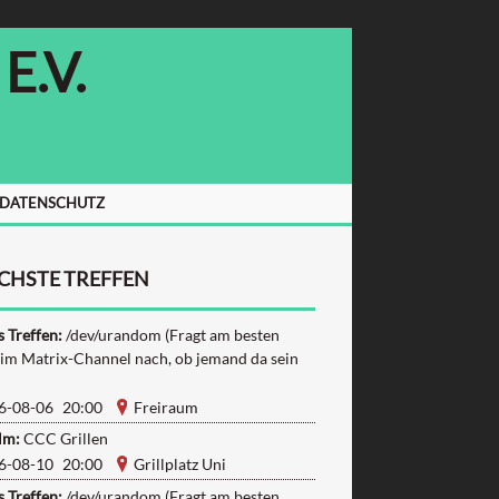
.V.
/DATENSCHUTZ
CHSTE TREFFEN
 Treffen:
/dev/urandom (Fragt am besten
 im Matrix-Channel nach, ob jemand da sein
6-08-06 20:00
Freiraum
lm:
CCC Grillen
6-08-10 20:00
Grillplatz Uni
 Treffen:
/dev/urandom (Fragt am besten