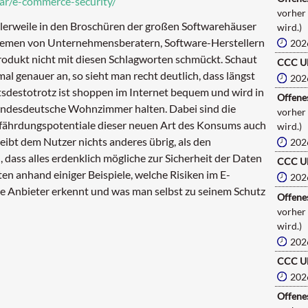
nar/e-commerce-security/
vorher
lerweile in den Broschüren der großen Softwarehäuser
wird.)
sthemen von Unternehmensberatern, Software-Herstellern
202
Produkt nicht mit diesen Schlagworten schmückt. Schaut
CCC U
l genauer an, so sieht man recht deutlich, dass längst
202
chtsdestotrotz ist shoppen im Internet bequem und wird in
Offenes
bundesdeutsche Wohnzimmer halten. Dabei sind die
vorher
Gefährdungspotentiale dieser neuen Art des Konsums auch
wird.)
eibt dem Nutzer nichts anderes übrig, als den
202
dass alles erdenklich mögliche zur Sicherheit der Daten
CCC U
n anhand einiger Beispiele, welche Risiken im E-
202
e Anbieter erkennt und was man selbst zu seinem Schutz
Offenes
vorher
wird.)
202
CCC U
202
Offenes