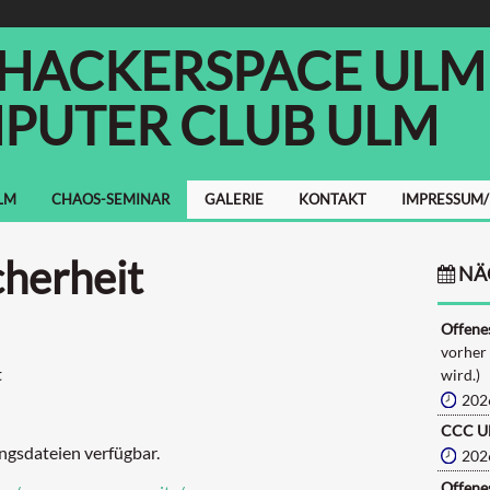
 HACKERSPACE ULM E
PUTER CLUB ULM
LM
CHAOS-SEMINAR
GALERIE
KONTAKT
IMPRESSUM
herheit
NÄ
Offenes
vorher
t
wird.)
202
CCC U
ngsdateien verfügbar.
202
Offenes