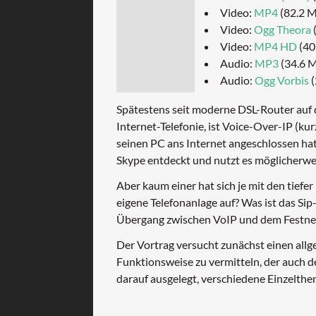
Video:
MP4
(82.2 
Video:
Ogg Theora
Video:
MP4 HD
(40
Audio:
MP3
(34.6 
Audio:
Ogg Vorbis
(
Spätestens seit moderne DSL-Router auf 
Internet-Telefonie, ist Voice-Over-IP (k
seinen PC ans Internet angeschlossen hat.
Skype entdeckt und nutzt es möglicherwe
Aber kaum einer hat sich je mit den tiefe
eigene Telefonanlage auf? Was ist das Sip
Übergang zwischen VoIP und dem Festnet
Der Vortrag versucht zunächst einen all
Funktionsweise zu vermitteln, der auch de
darauf ausgelegt, verschiedene Einzelthe