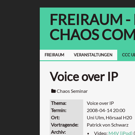
FREIRAUM -
CHAOS COM
FREIRAUM
VERANSTALTUNGEN
CCC U
Voice over IP
Chaos Seminar
Thema
Voice over IP
Termin
2008-04-14 20:00
Ort
Uni Ulm, Hörsaal H20
Vortragende
Patrick von Schwarz
Archiv
Video:
M4V (iPod)