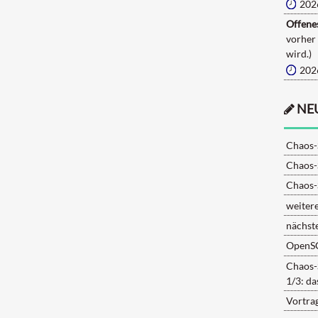
202
Offenes
vorher
wird.)
202
NE
Chaos-
Chaos-
Chaos-
weiter
nächst
OpenS
Chaos-
1/3: d
Vortra