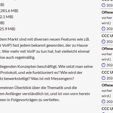
MB)
202
(281.6 MB)
Offenes
2.1 MB)
vorher
MB)
wird.)
25.9 MB)
202
CCC U
dem Markt sind mit diversen neuen Features wie z.B.
202
urz VoIP) fast jedem bekannt geworden, der zu Hause
Offenes
 Wer mehr mit VoIP zu tun hat, hat vielleicht einmal
vorher
ise auch regelmäßig.
wird.)
202
r liegenden Konzepten beschäftigt. Wie setzt man seine
-Protokoll, und wie funktioniert es? Wie wird der
CCC U
202
z bewerkstelligt? Was ist mit Messengern?
Offenes
gemeinen Überblick über die Thematik und die
vorher
m Anfänger verständlich ist, und ist von vorn herein
wird.)
men in Folgevorträgen zu vertiefen.
202
CCC U