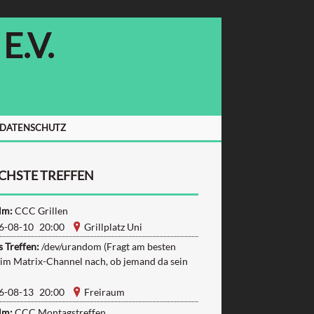
.V.
/DATENSCHUTZ
CHSTE TREFFEN
lm:
CCC Grillen
6-08-10 20:00
Grillplatz Uni
 Treffen:
/dev/urandom (Fragt am besten
 im Matrix-Channel nach, ob jemand da sein
6-08-13 20:00
Freiraum
lm:
CCC Montagstreffen