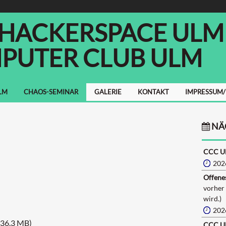
 HACKERSPACE ULM E
PUTER CLUB ULM
LM
CHAOS-SEMINAR
GALERIE
KONTAKT
IMPRESSUM
NÄ
CCC U
202
Offenes
vorher
wird.)
202
(36.3 MB)
CCC U